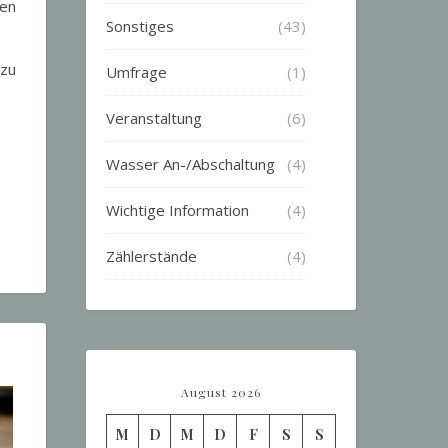
hen
Sonstiges
(43)
 zu
Umfrage
(1)
Veranstaltung
(6)
Wasser An-/Abschaltung
(4)
Wichtige Information
(4)
Zählerstände
(4)
August 2026
M
D
M
D
F
S
S